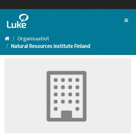
Siirry
sisältöön
Toggl
naviga
Organisaatiot
Natural Resources Institute Finland