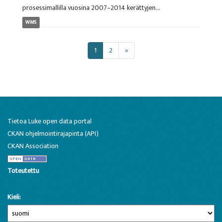
prosessimallilla vuosina 2007–2014 kerättyjen...
WMS
1
2
»
Tietoa Luke open data portal
CKAN ohjelmointirajapinta (API)
CKAN Association
Toteutettu
Kieli