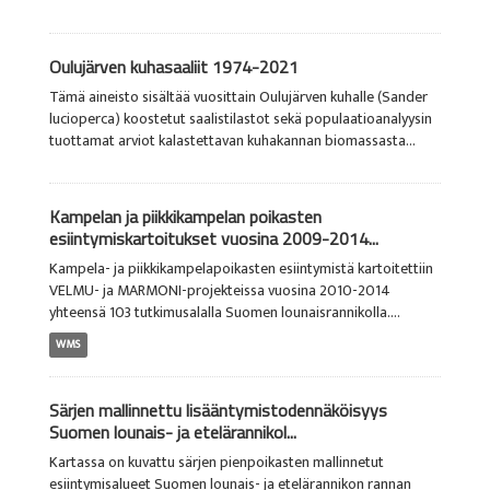
Oulujärven kuhasaaliit 1974-2021
Tämä aineisto sisältää vuosittain Oulujärven kuhalle (Sander
lucioperca) koostetut saalistilastot sekä populaatioanalyysin
tuottamat arviot kalastettavan kuhakannan biomassasta...
Kampelan ja piikkikampelan poikasten
esiintymiskartoitukset vuosina 2009-2014...
Kampela- ja piikkikampelapoikasten esiintymistä kartoitettiin
VELMU- ja MARMONI-projekteissa vuosina 2010-2014
yhteensä 103 tutkimusalalla Suomen lounaisrannikolla....
WMS
Särjen mallinnettu lisääntymistodennäköisyys
Suomen lounais- ja etelärannikol...
Kartassa on kuvattu särjen pienpoikasten mallinnetut
esiintymisalueet Suomen lounais- ja etelärannikon rannan