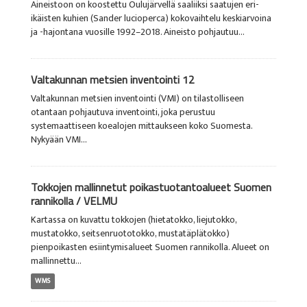
Aineistoon on koostettu Oulujärvellä saaliiksi saatujen eri-
ikäisten kuhien (Sander lucioperca) kokovaihtelu keskiarvoina
ja -hajontana vuosille 1992–2018. Aineisto pohjautuu...
Valtakunnan metsien inventointi 12
Valtakunnan metsien inventointi (VMI) on tilastolliseen
otantaan pohjautuva inventointi, joka perustuu
systemaattiseen koealojen mittaukseen koko Suomesta.
Nykyään VMI...
Tokkojen mallinnetut poikastuotantoalueet Suomen
rannikolla / VELMU
Kartassa on kuvattu tokkojen (hietatokko, liejutokko,
mustatokko, seitsenruototokko, mustatäplätokko)
pienpoikasten esiintymisalueet Suomen rannikolla. Alueet on
mallinnettu...
WMS