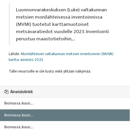
Luonnonvarakeskuksen (Luke) valtakunnan
metsien monilähteisessä inventoinnissa
(MVMI) tuotetut karttamuotoiset
metsävaratiedot vuodelle 2023. Inventointi
perustuu maastotietoihin,...
Lähde:
Monilähteisen valtakunnan metsien inventoinnin (MVMI)
kartta-aineisto 2023
Tälle resurssille ei ole luotu vielä yhtään näkymää.
Aineistolinkit
Biomassa, kuusi,...
Biomassa, kuusi,...
Biomassa, kuusi,...