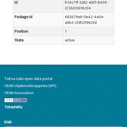
Id
fc14c71f-3282-4bf1-8459-
372600610c04
Package id
682679e9-0e42-4e0e-
a9b2-c53fc319623d
Position
1
State
active
Tietoa Luke open data portal
CKAN ohjelmointirajapinta (API)
CKAN Association
Toteutettu
Kieli