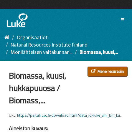
Siirry
sisältöön
Toggl
naviga
Organisaatiot
Natural Resources Institute Finland
Monilähteisen valtakunnan...
Biomassa, kuusi,...
Mene resurssiin
Biomassa, kuusi,
hukkapuuosa /
Biomass,...
URL:
https://paituli.csc.fi/download.html?data_id=luke_vmi_bm_kuusi_latva_16m_2023_euref
Aineiston kuvaus: