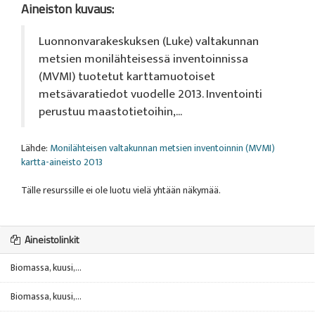
Aineiston kuvaus:
Luonnonvarakeskuksen (Luke) valtakunnan
metsien monilähteisessä inventoinnissa
(MVMI) tuotetut karttamuotoiset
metsävaratiedot vuodelle 2013. Inventointi
perustuu maastotietoihin,...
Lähde:
Monilähteisen valtakunnan metsien inventoinnin (MVMI)
kartta-aineisto 2013
Tälle resurssille ei ole luotu vielä yhtään näkymää.
Aineistolinkit
Biomassa, kuusi,...
Biomassa, kuusi,...