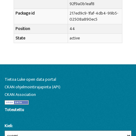
92f9a0b1eaf8
Package id
217ed9c9-1faf-4db4-99b5-
02508a890ec5
Position
44
State
active
Tietoa Luke open data portal
CKAN ohjelmointirajapinta (API)
CKAN Association
Toteutettu
Kieli