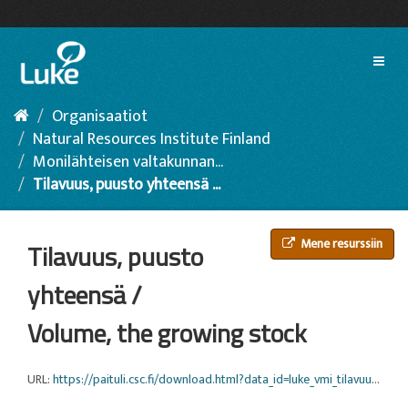
Siirry
sisältöön
Toggl
naviga
Organisaatiot
Natural Resources Institute Finland
Monilähteisen valtakunnan...
Tilavuus, puusto yhteensä ...
Mene resurssiin
Tilavuus, puusto
yhteensä /
Volume, the growing stock
URL:
https://paituli.csc.fi/download.html?data_id=luke_vmi_tilavuus_16m_2013_euref