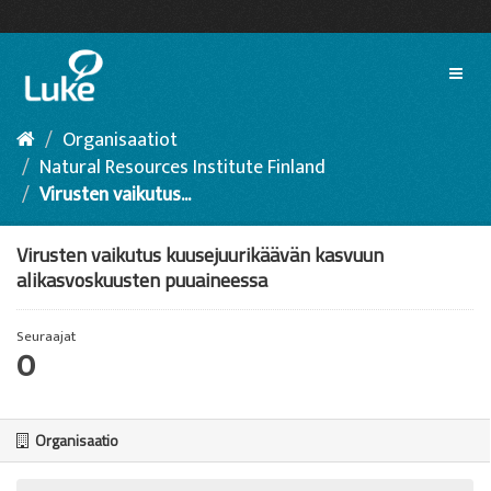
Siirry
sisältöön
Toggl
naviga
Organisaatiot
Natural Resources Institute Finland
Virusten vaikutus...
Virusten vaikutus kuusejuurikäävän kasvuun
alikasvoskuusten puuaineessa
Seuraajat
0
Organisaatio