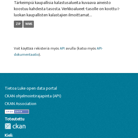
Tärkeimpiä kaupallisia kalastusalueita kuvaava aineisto
koostuu kahdesta tasosta. Verkkoalueet-tasolle on koottu I-
luokan kaupallisten kalastajien ilmoittamat...
ZIP
WMS
Voit käyttää rekisteriä myös
API
avulla (katso myös
API-
dokumentaatio
).
Tietoa Luke open data portal
CKAN ohjelmointirajapinta (API)
CKAN Association
Toteutettu
Kieli