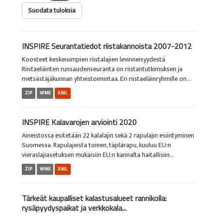
Suodata tuloksia
INSPIRE Seurantatiedot riistakannoista 2007-2012
Koosteet keskeisimpien riistalajien levinneisyydestä
Riistaeläinten runsaudenseuranta on riistantutkimuksen ja
metsästäjäkunnan yhteistoimintaa. Eri riistaeläinryhmille on...
ZIP
WMS
XML
INSPIRE Kalavarojen arviointi 2020
Aineistossa esitetään 22 kalalajin sekä 2 rapulajin esiintyminen
Suomessa. Rapulajeista toinen, täplärapu, kuuluu EU:n
vieraslajiasetuksen mukaisiin EU:n kannalta haitallisiin...
ZIP
WMS
XML
Tärkeät kaupalliset kalastusalueet rannikolla:
rysäpyydyspaikat ja verkkokala...