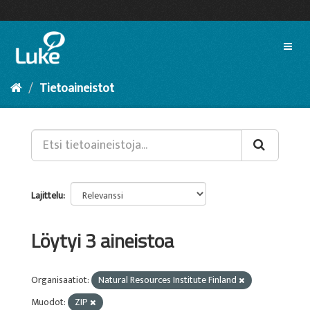
Siirry
sisältöön
Toggl
naviga
Tietoaineistot
Lajittelu
Löytyi 3 aineistoa
Organisaatiot:
Natural Resources Institute Finland
Muodot:
ZIP