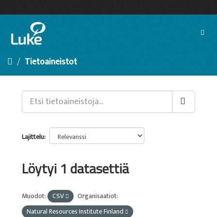
Siirry
sisältöön
Toggl
navig
Tietoaineistot
Lajittelu
Löytyi 1 datasettiä
Muodot:
CSV
Organisaatiot:
Natural Resources Institute Finland