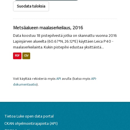
Suodata tuloksia
Metsäalueen maalaserkeilaus, 2016
Data koostuu 18 pistepilvestä jotka on skannattu vuonna 2016
Lapinjärven alueelta (60.67°N, 26.12°E) käyttäen Leica P40 -
maalaserkeilainta. Kukin pistepilvi edustaa yksittäistä...
PDF
CSV
Voit käyttää rekisteriä myös
API
avulla (katso myös
API-
dokumentaatio
).
Tietoa Luke open data portal
CKAN ohjelmointirajapinta (API)