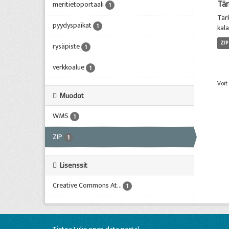
Tär
meritietoportaali
1
Tär
pyydyspaikat
1
kala
ZIP
rysäpiste
1
verkkoalue
1
Voit
Muodot
WMS
1
ZIP
1
Lisenssit
Creative Commons At...
1