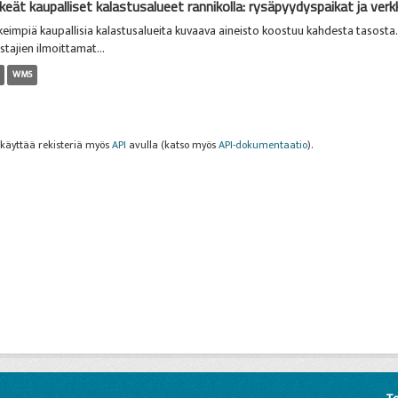
keät kaupalliset kalastusalueet rannikolla: rysäpyydyspaikat ja verkk
keimpiä kaupallisia kalastusalueita kuvaava aineisto koostuu kahdesta tasosta.
stajien ilmoittamat...
WMS
 käyttää rekisteriä myös
API
avulla (katso myös
API-dokumentaatio
).