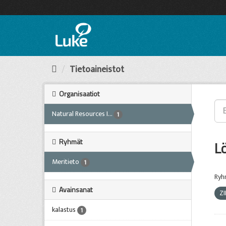
Siirry
sisältöön
Tietoaineistot
Organisaatiot
Natural Resources I...
1
Ryhmät
L
Meritieto
1
Ryh
Avainsanat
Z
kalastus
1