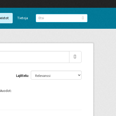
eistot
Tietoja
Lajittelu
Muodot: