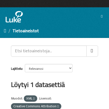
Siirry
sisältöön
Toggl
navig
Tietoaineistot
Lajittelu
Löytyi 1 datasettiä
Muodot:
XML
Lisenssit:
Creative Commons Attribution