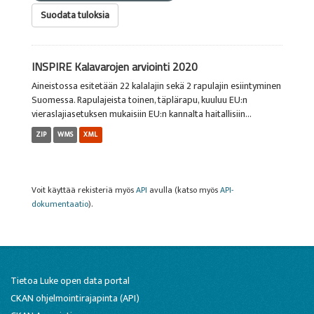
Suodata tuloksia
INSPIRE Kalavarojen arviointi 2020
Aineistossa esitetään 22 kalalajin sekä 2 rapulajin esiintyminen
Suomessa. Rapulajeista toinen, täplärapu, kuuluu EU:n
vieraslajiasetuksen mukaisiin EU:n kannalta haitallisiin...
ZIP
WMS
XML
Voit käyttää rekisteriä myös
API
avulla (katso myös
API-
dokumentaatio
).
Tietoa Luke open data portal
CKAN ohjelmointirajapinta (API)