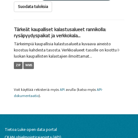
Suodata tuloksia
Tärkeät kaupalliset kalastusalueet rannikolla:
rysäpyydyspaikat ja verkkokala...
Tärkeimpiä kaupallisia kalastusalueita kuvaava aineisto
koostuu kahdesta tasosta. Verkkoalueet-tasolle on koottu I-
luokan kaupallisten kalastajien ilmoittamat...
ZIP
WMS
Voit käyttää rekisteriä myös
API
avulla (katso myös
API-
dokumentaatio
).
Tietoa Luke open data portal
CKAN ohjelmointirajapinta (API)