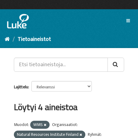
Siirry
sisältöön
Toggl
naviga
Tietoaineistot
Lajittelu
Löytyi 4 aineistoa
Muodot:
WMS
Organisaatiot:
Natural Resources Institute Finland
Ryhmät: