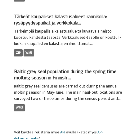
Tärkeät kaupalliset kalastusalueet rannikolla:
rysäpyydyspaikat ja verkkokala...
Tärkeimpiä kaupallisia kalastusalueita kuvaava aineisto
koostuu kahdesta tasosta. Verkkoalueet-tasolle on koottu I-
luokan kaupallisten kalastajien ilmoittamat...
ZIP
WMS
Baltic grey seal population during the spring time
molting season in Finnish ...
Baltic grey seal censuses are carried out during the annual
molting season in May-June. The main haul-out locations are
surveyed two or three times during the census period and...
WMS
Voit käyttää rekisteriä myös
API
avulla (katso myös
API-
dokumentaatio
).