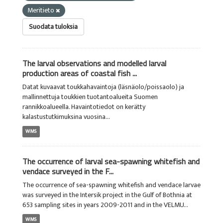
Meritieto
Suodata tuloksia
The larval observations and modelled larval
production areas of coastal fish ...
Datat kuvaavat toukkahavaintoja (läsnäolo/poissaolo) ja
mallinnettuja toukkien tuotantoalueita Suomen
rannikkoalueella. Havaintotiedot on kerätty
kalastustutkimuksina vuosina...
WMS
The occurrence of larval sea-spawning whitefish and
vendace surveyed in the F...
The occurrence of sea-spawning whitefish and vendace larvae
was surveyed in the Intersik project in the Gulf of Bothnia at
653 sampling sites in years 2009-2011 and in the VELMU...
WMS