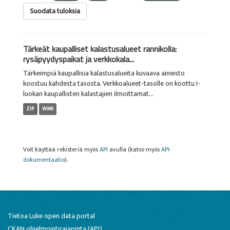
Suodata tuloksia
Tärkeät kaupalliset kalastusalueet rannikolla:
rysäpyydyspaikat ja verkkokala...
Tärkeimpiä kaupallisia kalastusalueita kuvaava aineisto
koostuu kahdesta tasosta. Verkkoalueet-tasolle on koottu I-
luokan kaupallisten kalastajien ilmoittamat...
ZIP
WMS
Voit käyttää rekisteriä myös
API
avulla (katso myös
API-
dokumentaatio
).
Tietoa Luke open data portal
CKAN ohjelmointirajapinta (API)