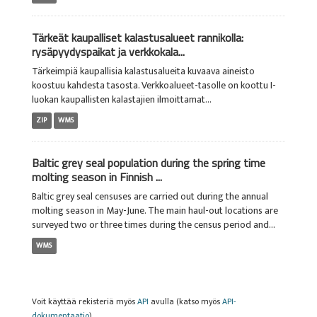
Tärkeät kaupalliset kalastusalueet rannikolla:
rysäpyydyspaikat ja verkkokala...
Tärkeimpiä kaupallisia kalastusalueita kuvaava aineisto
koostuu kahdesta tasosta. Verkkoalueet-tasolle on koottu I-
luokan kaupallisten kalastajien ilmoittamat...
ZIP
WMS
Baltic grey seal population during the spring time
molting season in Finnish ...
Baltic grey seal censuses are carried out during the annual
molting season in May-June. The main haul-out locations are
surveyed two or three times during the census period and...
WMS
Voit käyttää rekisteriä myös
API
avulla (katso myös
API-
dokumentaatio
).