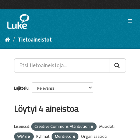
Siirry
sisältöön
Toggl
naviga
Tietoaineistot
Lajittelu
Löytyi 4 aineistoa
Lisenssit:
Creative Commons Attribution
Muodot:
WMS
Ryhmät:
Meritieto
Organisaatiot: