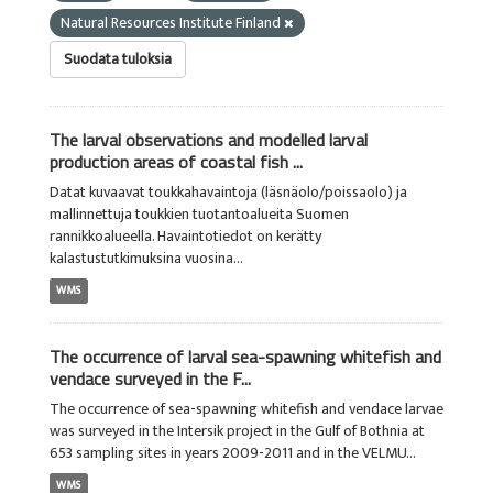
Natural Resources Institute Finland
Suodata tuloksia
The larval observations and modelled larval
production areas of coastal fish ...
Datat kuvaavat toukkahavaintoja (läsnäolo/poissaolo) ja
mallinnettuja toukkien tuotantoalueita Suomen
rannikkoalueella. Havaintotiedot on kerätty
kalastustutkimuksina vuosina...
WMS
The occurrence of larval sea-spawning whitefish and
vendace surveyed in the F...
The occurrence of sea-spawning whitefish and vendace larvae
was surveyed in the Intersik project in the Gulf of Bothnia at
653 sampling sites in years 2009-2011 and in the VELMU...
WMS