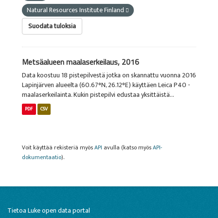
Natural Resources Institute Finland
Suodata tuloksia
Metsäalueen maalaserkeilaus, 2016
Data koostuu 18 pistepilvestä jotka on skannattu vuonna 2016
Lapinjärven alueelta (60.67°N, 26.12°E) käyttäen Leica P40 -
maalaserkeilainta. Kukin pistepilvi edustaa yksittäistä...
PDF
CSV
Voit käyttää rekisteriä myös
API
avulla (katso myös
API-
dokumentaatio
).
Tietoa Luke open data portal