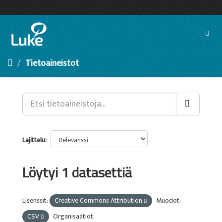
Siirry
sisältöön
Toggl
navig
Tietoaineistot
Lajittelu
Löytyi 1 datasettiä
Lisenssit:
Creative Commons Attribution
Muodot:
CSV
Organisaatiot: